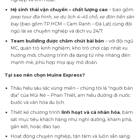
Hệ sinh thái vận chuyển – chất lượng cao
– bao gồm
jeep tour địa hình
,
xe du lịch 4–45 chỗ
,
xe đón tiễn sân
bay
(bao gồm TP.HCM – Cam Ranh – Đà Lạt) cùng đội
ngũ lái xe chuyên nghiệp và dịch vụ 24/7.
Team building được chăm chút bài bản
– với đội ngũ
MC, quản trò kinh nghiệm, kho trò chơi cập nhật xu
hướng mới, chương trình đa dạng từ nhẹ nhàng đến
mạnh mẽ, phù hợp mọi quy mô đoàn.
Tại sao nên chọn Muine Express?
Thấu hiểu sâu sắc vùng miền – chúng tôi là “người bản
địa” của Mũi Né – Phan Thiết, am hiểu đường đi nước
bước và văn hóa du lịch.
Thiết kế chương trình
linh hoạt và cá nhân hóa
, bám
sát mục tiêu khách hàng như nghỉ dưỡng, khám phá,
gắn kết, hoặc đào tạo.
Hoạt động chuyên nghiệp, tận tâm và luôn sẵn sàng