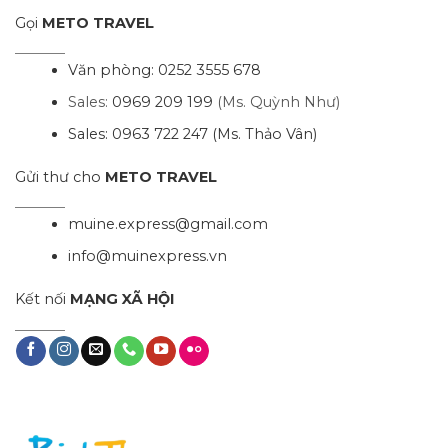
Gọi
METO TRAVEL
Văn phòng:
0252 3555 678
Sales:
0969 209 199
(Ms. Quỳnh Như)
Sales:
0963 722 247
(Ms. Thảo Vân)
Gửi thư cho
METO TRAVEL
muine.express@gmail.com
info@muinexpress.vn
Kết nối
MẠNG XÃ HỘI