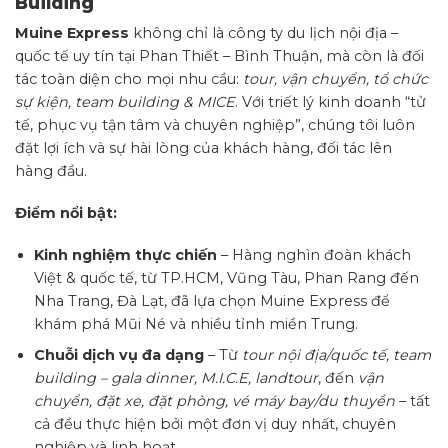
Building
Muine Express
không chỉ là công ty du lịch nội địa –
quốc tế uy tín tại Phan Thiết – Bình Thuận, mà còn là đối
tác toàn diện cho mọi nhu cầu:
tour, vận chuyển, tổ chức
sự kiện, team building & MICE
. Với triết lý kinh doanh “tử
tế, phục vụ tận tâm và chuyên nghiệp”, chúng tôi luôn
đặt lợi ích và sự hài lòng của khách hàng, đối tác lên
hàng đầu.
Điểm nổi bật:
Kinh nghiệm thực chiến
– Hàng nghìn đoàn khách
Việt & quốc tế, từ TP.HCM, Vũng Tàu, Phan Rang đến
Nha Trang, Đà Lạt, đã lựa chọn Muine Express để
khám phá Mũi Né và nhiều tỉnh miền Trung.
Chuỗi dịch vụ đa dạng
– Từ
tour nội địa/quốc tế, team
building – gala dinner, M.I.C.E, landtour
, đến
vận
chuyển, đặt xe, đặt phòng, vé máy bay/du thuyền
– tất
cả đều thực hiện bởi một đơn vị duy nhất, chuyên
nghiệp và linh hoạt.