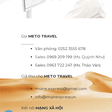
Gọi
METO TRAVEL
Văn phòng:
0252 3555 678
Sales:
0969 209 199
(Ms. Quỳnh Như)
Sales:
0963 722 247
(Ms. Thảo Vân)
Gửi thư cho
METO TRAVEL
muine.express@gmail.com
info@muinexpress.vn
Kết nối
MẠNG XÃ HỘI