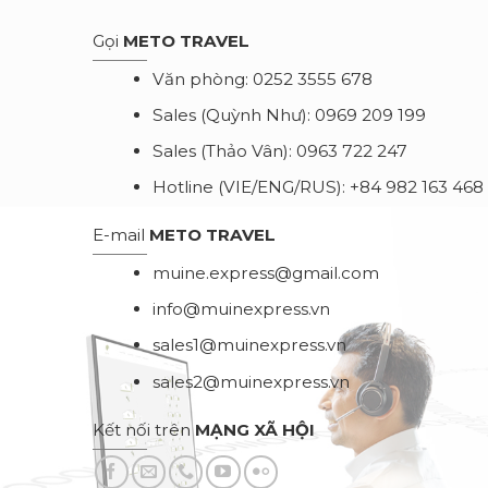
Gọi
METO TRAVEL
Văn phòng:
0252 3555 678
Sales (Quỳnh Như):
0969 209 199
Sales (Thảo Vân):
0963 722 247
Hotline (VIE/ENG/RUS):
+84 982 163 468
E-mail
METO TRAVEL
muine.express@gmail.com
info@muinexpress.vn
sales1@muinexpress.vn
sales2@muinexpress.vn
Kết nối trên
MẠNG XÃ HỘI