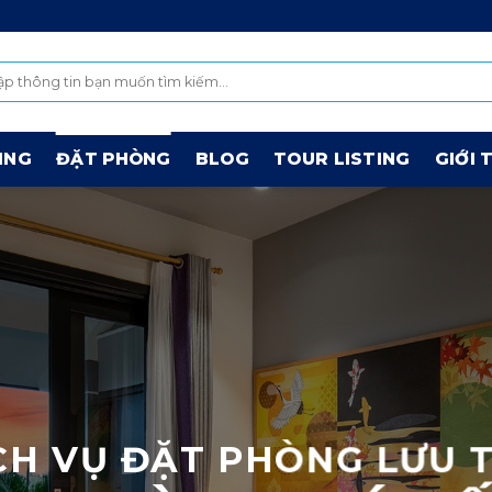
ING
ĐẶT PHÒNG
BLOG
TOUR LISTING
GIỚI 
CH VỤ ĐẶT PHÒNG LƯU 