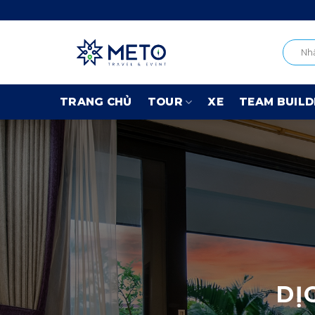
Skip
to
content
TRANG CHỦ
TOUR
XE
TEAM BUILD
DỊ